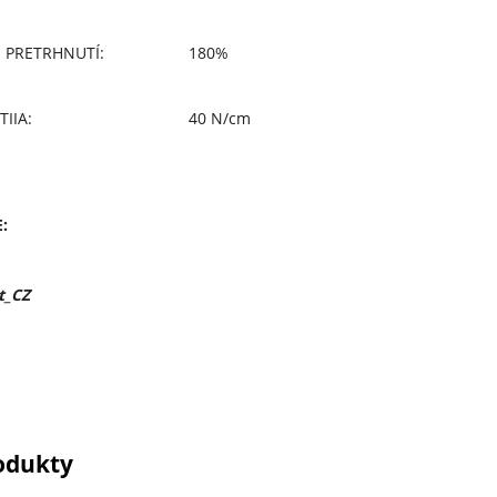
I PRETRHNUTÍ:
180%
IIA:
40 N/cm
:
t_CZ
odukty