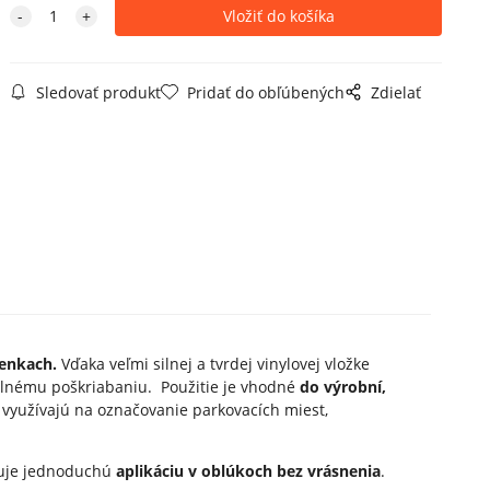
Sledovať produkt
Pridať do obľúbených
Zdielať
enkach.
Vďaka veľmi silnej a tvrdej vinylovej vložke
ilnému poškriabaniu. Použitie je vhodné
do výrobní,
a využívajú na označovanie parkovacích miest,
ňuje jednoduchú
aplikáciu v oblúkoch bez vrásnenia
.