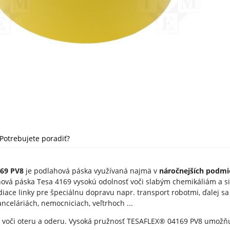
Potrebujete poradiť?
69 PV8
je podlahová páska využívaná najmä v
náročnejších podmi
ová páska Tesa 4169 vysokú odolnosť voči slabým chemikáliám a s
odiace linky pre špeciálnu dopravu napr. transport robotmi, ďalej s
nceláriách, nemocniciach, veľtrhoch ...
é voči oteru a oderu. Vysoká pružnosť TESAFLEX® 04169 PV8 umož