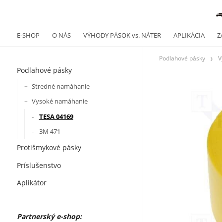
E-SHOP
O NÁS
VÝHODY PÁSOK vs. NÁTER
APLIKÁCIA
Z
Podlahové pásky
V
Podlahové pásky
Stredné namáhanie
Vysoké namáhanie
TESA 04169
3M 471
Protišmykové pásky
Príslušenstvo
Aplikátor
Partnerský
e-shop: